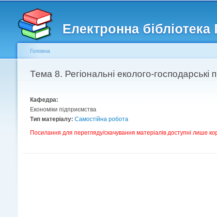
Головне меню
Другорядне меню
Електронна бібліотека
Головна
Ви є тут
Тема 8. Регіональні еколого-господарські
Кафедра:
Економіки підприємства
Тип матеріалу:
Самостійна робота
Посилання для перегляду/скачування матеріалів доступні лише ко