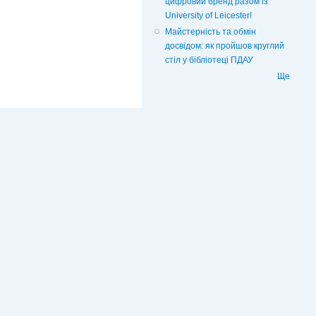
цифровий бренд разом із
University of Leicester!
Майстерність та обмін
досвідом: як пройшов круглий
стіл у бібліотеці ПДАУ
Ще