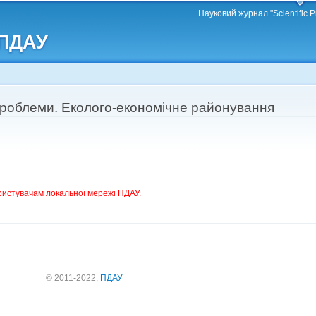
Перейти
Науковий журнал "Scientific P
до
 ПДАУ
основного
матеріалу
 проблеми. Еколого-економічне районування
ристувачам локальної мережі ПДАУ.
© 2011-2022,
ПДАУ