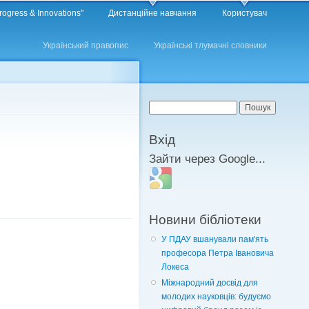
rogress & Innovations"
Дистанційне навчання
Користувач
Український правопис
Українські тлумачні словники
Пошукова форма
Пошук
Вхід
Зайти через Google...
Login with Google
Новини бібліотеки
У ПДАУ вшанували пам'ять
професора Петра Івановича
Локеса
Міжнародний досвід для
молодих науковців: будуємо