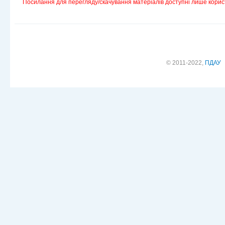
Посилання для перегляду/скачування матеріалів доступні лише корис
© 2011-2022,
ПДАУ