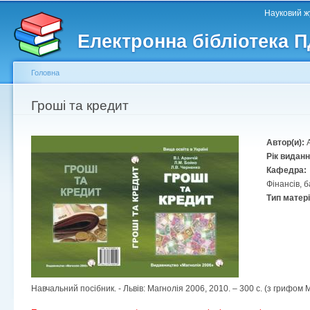
Головне меню
Другорядне меню
П
Науковий жу
д
Електронна бібліотека 
ос
ма
Головна
Ви є тут
Гроші та кредит
Автор(и):
Рік видан
Кафедра:
Фінансів, 
Тип матер
Навчальний посібник. - Львів: Магнолія 2006, 2010. – 300 с. (з грифом М