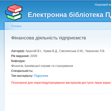
Головне меню
Другорядне меню
П
Науковий жу
д
Електронна бібліотека 
ос
ма
Головна
Ви є тут
Фінансова діяльність підприємств
Автор(и):
Аранчій В.І., Чумак В.Д., Смолянська О.Ю., Черненко Л.В.
Рік видання:
2009
Кафедра:
Фінансів, банківської справи та страхування
Спеціальність:
Тип матеріалу:
Підручник
Посилання для перегляду/скачування матеріалів доступні лише корис