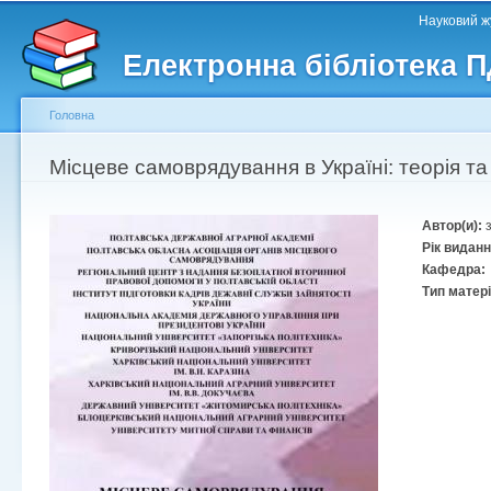
Головне меню
Другорядне меню
П
Науковий жу
д
Електронна бібліотека 
ос
ма
Головна
Ви є тут
Місцеве самоврядування в Україні: теорія та
Автор(и):
Рік видан
Кафедра:
Тип матер