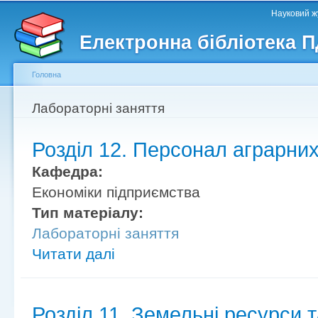
Головне меню
Другорядне меню
П
Науковий жу
д
Електронна бібліотека 
ос
ма
Головна
Ви є тут
Лабораторні заняття
Розділ 12. Персонал аграрни
Кафедра:
Економіки підприємства
Тип матеріалу:
Лабораторні заняття
Читати далі
Розділ 11. Земельні ресурси т