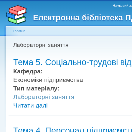
Головне меню
Другорядне меню
П
Науковий жу
д
Електронна бібліотека 
ос
ма
Головна
Ви є тут
Лабораторні заняття
Тема 5. Соціально-трудові ві
Кафедра:
Економіки підприємства
Тип матеріалу:
Лабораторні заняття
Читати далі
Тема 4. Персонал підприємст