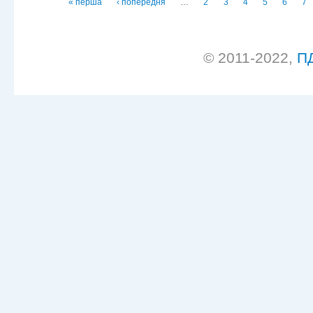
Сторінки
« перша
‹ попередня
…
2
3
4
5
6
7
© 2011-2022,
П