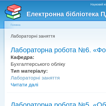
Головне меню
Другорядне меню
П
Науковий жу
д
Електронна бібліотека 
ос
ма
Головна
Ви є тут
Лабораторні заняття
Лабораторна робота №6. «Фор
Кафедра:
Бухгалтерського обліку
Тип матеріалу:
Лабораторні заняття
Читати далі
Лабораторна робота №5. «Об