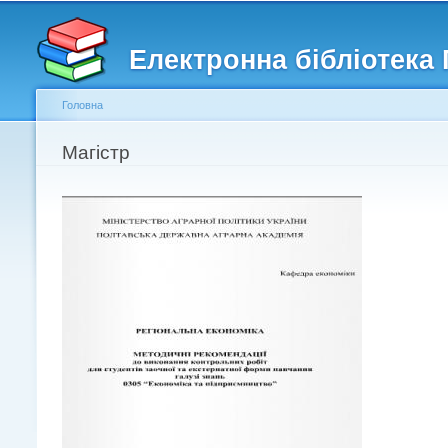
Головне меню
Другорядне меню
Електронна бібліотека
Головна
Ви є тут
Магістр