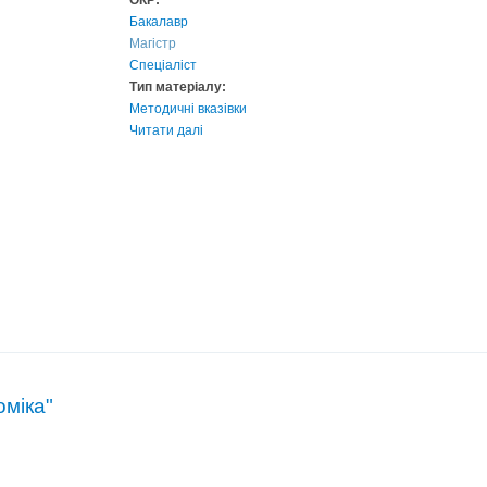
ОКР:
Бакалавр
Магістр
Спеціаліст
Тип матеріалу:
Методичні вказівки
Читати далі
оміка"