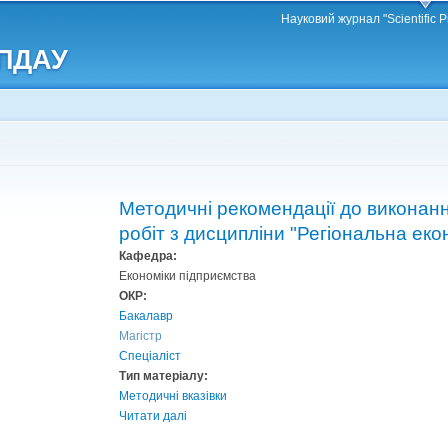
Перейти
Науковий журнал "Scientific P
до
 ПДАУ
основного
матеріалу
Методичні рекомендації до виконан
робіт з дисципліни "Регіональна еко
Кафедра:
Економіки підприємства
ОКР:
Бакалавр
Магістр
Спеціаліст
Тип матеріалу:
Методичні вказівки
Читати далі