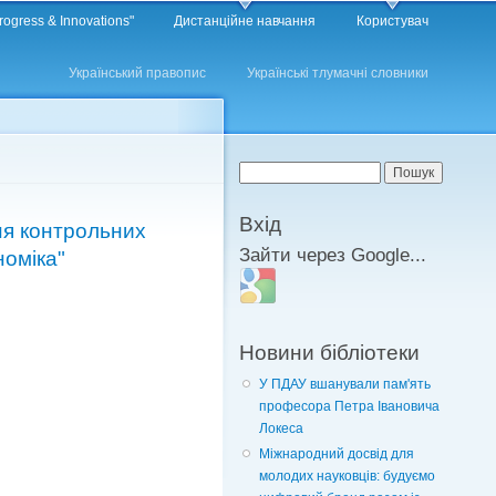
rogress & Innovations"
Дистанційне навчання
Користувач
Український правопис
Українські тлумачні словники
Пошукова форма
Пошук
Вхід
ня контрольних
Зайти через Google...
номіка"
Login with Google
Новини бібліотеки
У ПДАУ вшанували пам'ять
професора Петра Івановича
Локеса
Міжнародний досвід для
молодих науковців: будуємо