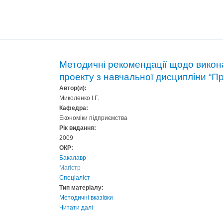
Методичні рекомендації щодо викон
проекту з навчальної дисципліни “П
Автор(и):
Миколенко І.Г.
Кафедра:
Економіки підприємства
Рік видання:
2009
ОКР:
Бакалавр
Магістр
Спеціаліст
Тип матеріалу:
Методичні вказівки
Читати далі