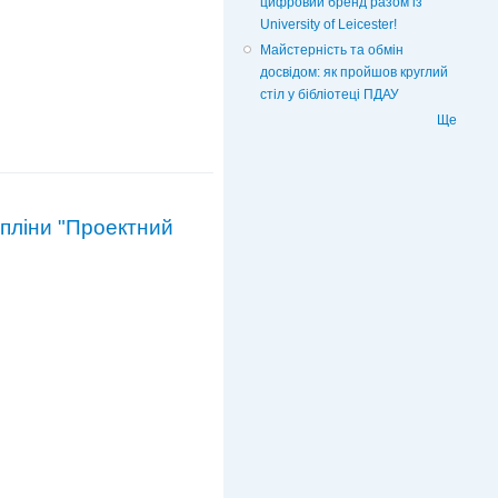
цифровий бренд разом із
University of Leicester!
Майстерність та обмін
досвідом: як пройшов круглий
стіл у бібліотеці ПДАУ
Ще
пліни "Проектний