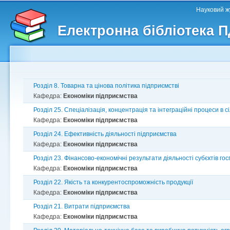
Головне меню
Другорядне меню
П
Науковий жу
д
Електронна бібліотека 
ос
ма
Розділ 8. Товарна та цінова політика підприємстві
Кафедра:
Економіки підприємства
Розділ 25. Спеціалізація, концентрація та інтеграційні процеси в 
Кафедра:
Економіки підприємства
Розділ 24. Ефективність діяльності підприємства
Кафедра:
Економіки підприємства
Розділ 23. Фінансово-економічні результати діяльності субєктів г
Кафедра:
Економіки підприємства
Розділ 22. Якість та конкурентоспроможність продукції
Кафедра:
Економіки підприємства
Розділ 21. Витрати підприємства
Кафедра:
Економіки підприємства