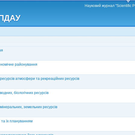
Перейти
Науковий журнал "Scientific P
до
 ПДАУ
основного
матеріалу
ня
кономічне районування
 ресурсів атмосфери та рекреаційних ресурсів
одних, біологічних ресурсів
 мінеральних, земельних ресурсів
 та їх плануванням