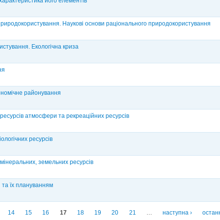
 характеристика його елементів
о природокористування. Наукові основи раціонального природокористування
истування. Екологічна криза
ня
кономічне районування
 ресурсів атмосфери та рекреаційних ресурсів
ологічних ресурсів
 мінеральних, земельних ресурсів
 та їх плануванням
14
15
16
17
18
19
20
21
…
наступна ›
остан