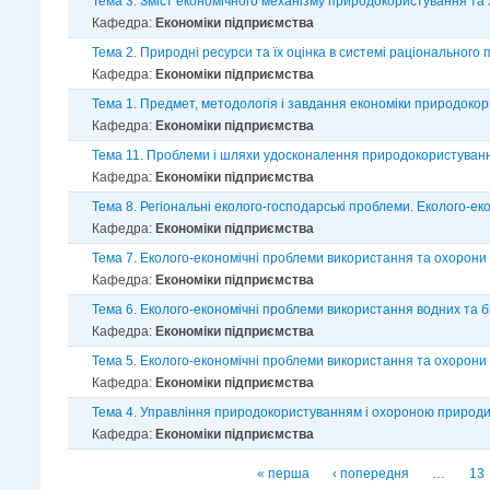
Тема 3. Зміст економічного механізму природокористування та
Кафедра:
Економіки підприємства
Тема 2. Природні ресурси та їх оцінка в системі раціональног
Кафедра:
Економіки підприємства
Тема 1. Предмет, методологія і завдання економіки природокор
Кафедра:
Економіки підприємства
Тема 11. Проблеми і шляхи удосконалення природокористуван
Кафедра:
Економіки підприємства
Тема 8. Регіональні еколого-господарські проблеми. Еколого-е
Кафедра:
Економіки підприємства
Тема 7. Еколого-економічні проблеми використання та охорони
Кафедра:
Економіки підприємства
Тема 6. Еколого-економічні проблеми використання водних та бі
Кафедра:
Економіки підприємства
Тема 5. Еколого-економічні проблеми використання та охорони
Кафедра:
Економіки підприємства
Тема 4. Управління природокористуванням і охороною природи
Кафедра:
Економіки підприємства
Сторінки
« перша
‹ попередня
…
13