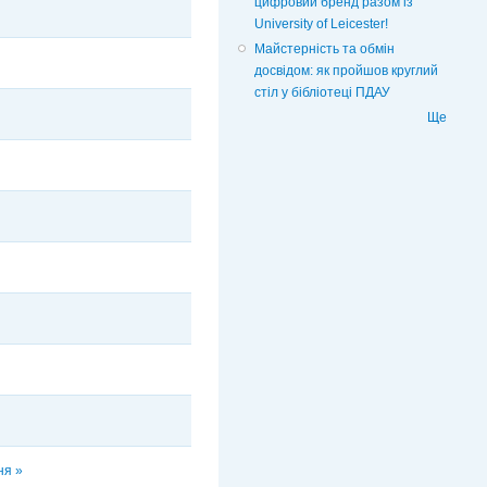
цифровий бренд разом із
University of Leicester!
Майстерність та обмін
досвідом: як пройшов круглий
стіл у бібліотеці ПДАУ
Ще
ня »