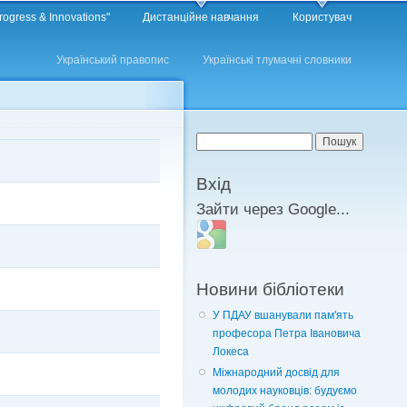
rogress & Innovations"
Дистанційне навчання
Користувач
Український правопис
Українські тлумачні словники
Пошукова форма
Пошук
Вхід
Зайти через Google...
Login with Google
Новини бібліотеки
У ПДАУ вшанували пам'ять
професора Петра Івановича
Локеса
Міжнародний досвід для
молодих науковців: будуємо